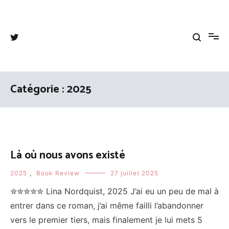
Aller
au
Tangee's blog
Coups de cœurs, coups de gueules et autres divagations
contenu
Catégorie :
2025
Là où nous avons existé
2025
,
Book Review
27 juillet 2025
✮✮✮✮✮ Lina Nordquist, 2025 J’ai eu un peu de mal à
entrer dans ce roman, j’ai même failli l’abandonner
vers le premier tiers, mais finalement je lui mets 5