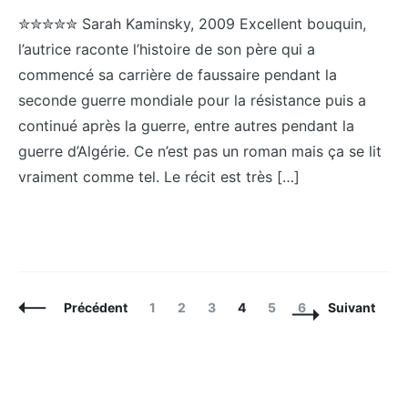
✮✮✮✮✮ Sarah Kaminsky, 2009 Excellent bouquin,
l’autrice raconte l’histoire de son père qui a
commencé sa carrière de faussaire pendant la
seconde guerre mondiale pour la résistance puis a
continué après la guerre, entre autres pendant la
guerre d’Algérie. Ce n’est pas un roman mais ça se lit
vraiment comme tel. Le récit est très […]
Navigation
Page
Page
Page
Page
Page
Page
Précédent
1
2
3
4
5
6
Suivant
des
articles