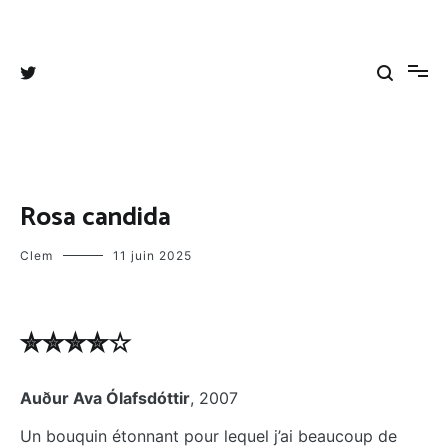
Aller
au
Tangee's blog
Coups de cœurs, coups de gueules et autres divagations
contenu
Rosa candida
Clem
11 juin 2025
✮✮✮✮☆
Auður Ava Ólafsdóttir
, 2007
Un bouquin étonnant pour lequel j’ai beaucoup de