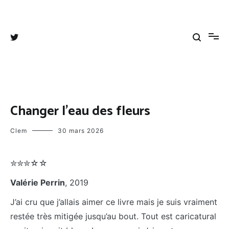
Aller
au
Tangee's blog
Coups de cœurs, coups de gueules et autres divagations
contenu
Changer l’eau des fleurs
Clem
30 mars 2026
✮✮✮☆☆
Valérie Perrin
, 2019
J’ai cru que j’allais aimer ce livre mais je suis vraiment
restée très mitigée jusqu’au bout. Tout est caricatural