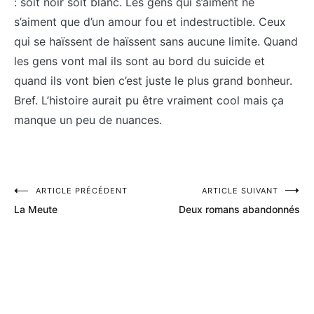
: soit noir soit blanc. Les gens qui s’aiment ne
s’aiment que d’un amour fou et indestructible. Ceux
qui se haïssent de haïssent sans aucune limite. Quand
les gens vont mal ils sont au bord du suicide et
quand ils vont bien c’est juste le plus grand bonheur.
Bref. L’histoire aurait pu être vraiment cool mais ça
manque un peu de nuances.
Navigation
ARTICLE PRÉCÉDENT
ARTICLE SUIVANT
La Meute
Deux romans abandonnés
de
l’article