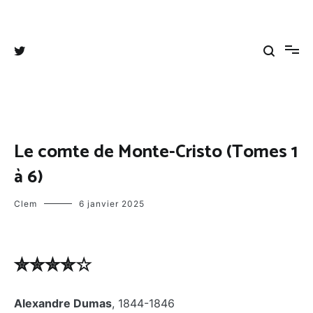
Aller
au
Tangee's blog
Coups de cœurs, coups de gueules et autres divagations
contenu
Le comte de Monte-Cristo (Tomes 1
à 6)
Clem
6 janvier 2025
✮✮✮✮☆
Alexandre Dumas
, 1844-1846