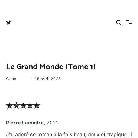
Aller
au
Tangee's blog
Coups de cœurs, coups de gueules et autres divagations
contenu
Le Grand Monde (Tome 1)
Clem
15 avril 2025
✮✮✮✮✮
Pierre Lemaitre
, 2022
J’ai adoré ce roman à la fois beau, doux et tragique. Il