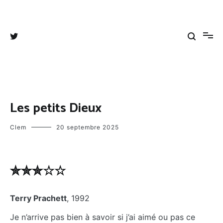
Aller
au
Tangee's blog
Coups de cœurs, coups de gueules et autres divagations
contenu
Les petits Dieux
Clem
20 septembre 2025
✮✮✮☆☆
Terry Prachett
, 1992
Je n’arrive pas bien à savoir si j’ai aimé ou pas ce