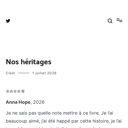
Aller
au
Tangee's blog
Coups de cœurs, coups de gueules et autres divagations
contenu
Nos héritages
Clem
1 juillet 2026
✮✮✮✮☆
Anna Hope
, 2026
Je ne sais pas quelle note mettre à ce livre. Je l’ai
beaucoup aimé, j’ai été happé par cette histoire, je l’ai