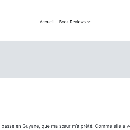
Tangee's blog
Coups de cœurs, coups de gueules
Accueil
Book Reviews
asse en Guyane, que ma sœur m’a prêté. Comme elle a vécu e