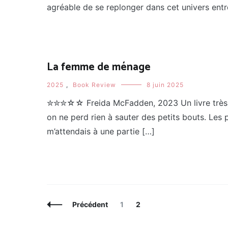
agréable de se replonger dans cet univers entre
La femme de ménage
2025
,
Book Review
8 juin 2025
✮✮✮☆☆ Freida McFadden, 2023 Un livre très mal
on ne perd rien à sauter des petits bouts. Les 
m’attendais à une partie […]
Navigation
Page
Page
Précédent
1
2
des
articles