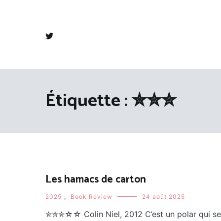
Aller
au
contenu
Étiquette :
✮✮✮
Les hamacs de carton
2025
,
Book Review
24 août 2025
✮✮✮☆☆ Colin Niel, 2012 C’est un polar qui se p