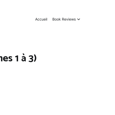
Tangee's blog
Coups de cœurs, coups de gueules
Accueil
Book Reviews
s 1 à 3)