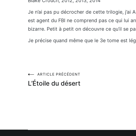
Blake Crouch, 2012, 2013, 2014
Je n’ai pas pu décrocher de cette trilogie, j’
est agent du FBI ne comprend pas ce qui lui ar
bizarre. Petit à petit on découvre ce qu’il se pa
Je précise quand même que le 3e tome est légè
Navigation
ARTICLE PRÉCÉDENT
L’Étoile du désert
de
l’article