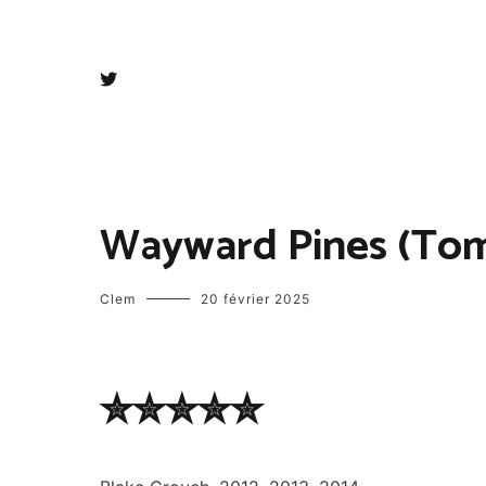
Aller
Accueil
Book Reviews
au
contenu
Wayward Pines (Tome
Clem
20 février 2025
✮✮✮✮✮