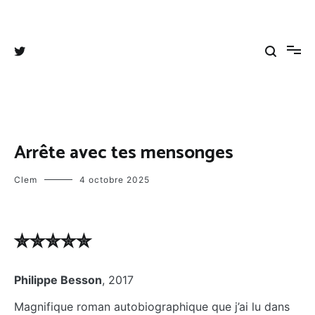
Aller
au
Tangee's blog
Coups de cœurs, coups de gueules et autres divagations
contenu
Arrête avec tes mensonges
Clem
4 octobre 2025
✮✮✮✮✮
Philippe Besson
, 2017
Magnifique roman autobiographique que j’ai lu dans