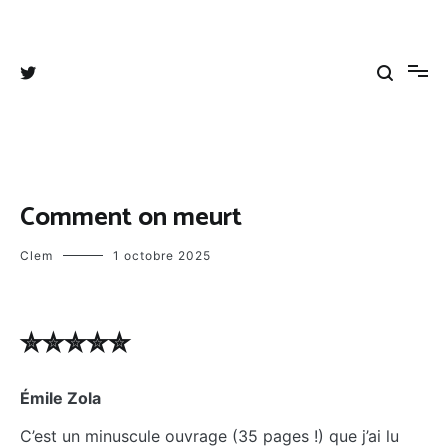
Aller
au
Tangee's blog
Coups de cœurs, coups de gueules et autres divagations
contenu
Comment on meurt
Clem
1 octobre 2025
✮✮✮✮✮
Émile Zola
C’est un minuscule ouvrage (35 pages !) que j’ai lu