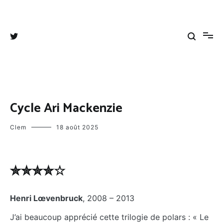
Aller
au
Tangee's blog
Coups de cœurs, coups de gueules et autres divagations
contenu
Cycle Ari Mackenzie
Clem
18 août 2025
✮✮✮✮☆
Henri Lœvenbruck
, 2008 – 2013
J’ai beaucoup apprécié cette trilogie de polars : « Le