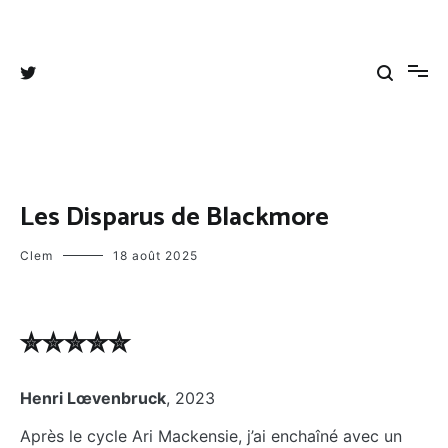
Aller
au
Tangee's blog
Coups de cœurs, coups de gueules et autres divagations
contenu
Les Disparus de Blackmore
Clem
18 août 2025
✮✮✮✮✮
Henri Lœvenbruck
, 2023
Après le cycle Ari Mackensie, j’ai enchaîné avec un